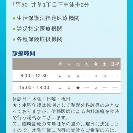
「阿50」井草1丁目下車徒歩2分
生活保護法指定医療機関
労災指定医療機関
各種保険取扱機関
診療時間
月
火
水
木
金
土
日祝
9:00～12:30
○
○
○
―
○
○
―
15:00～18:00
○
○
★
―
○
―
―
休診日：木曜・日曜・祝日
★：水曜午後は原則として整形外科診療のみとな
っておりますが、伊藝医師による内科診療を臨時
で行う場合がございます。
尚、臨時診療の有無はその週の月曜日に決定しま
すので、水曜午後に内科の受診をご希望の方は、