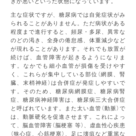
きが悪いといった状態になっています。
主な症状ですが、糖尿病では自覚症状がみ
られることがありません。ただ病状がある
程度まで進行すると、頻尿・多尿、異常な
のどの渇き、全身の倦怠感、体重減少など
が現れることがあります。それでも放置が
続けば、血管障害が起きるようになりま
す。なかでも細小血管が損傷を受けやす
く、これらが集中している部位（網膜、腎
臓、末梢神経）は合併症が発症しやすいで
す。そのため、糖尿病網膜症、糖尿病腎
症、糖尿病神経障害は、糖尿病三大合併症
と呼ばれています。また太い血管（動脈）で
は、動脈硬化を促進させます。これによっ
て、脳血管障害（脳梗塞 等）、虚血性心疾患
（狭心症、心筋梗塞）、足に壊疽など重篤な