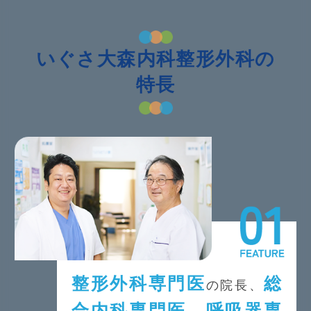
いぐさ大森内科整形外科の
特長
整形外科専門医
総
の院長、
合内科専門医、呼吸器専