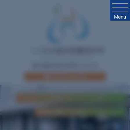
Menu
東京都杉並区井草2-18-21
駐車場
5台完備
これからも地域のかかりつけ医として
内科診療にも対応して参ります