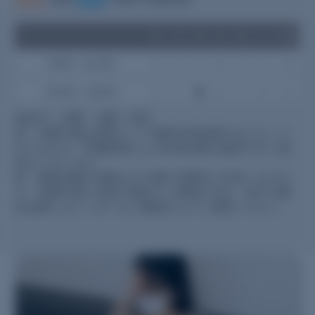
月
火
水
木
金
土
日祝
9:00～12:30
○
○
○
―
○
○
―
15:00～18:00
○
○
★
―
○
―
―
休診日：木曜・日曜・祝日
★：水曜午後は原則として整形外科診療のみとなって
おりますが、伊藝医師による内科診療を臨時で行う場
合がございます。
尚、臨時診療の有無はその週の月曜日に決定しますの
で、水曜午後に内科の受診をご希望の方は、必ず火曜
日以降にカレンダーをご確認の上でご来院ください。