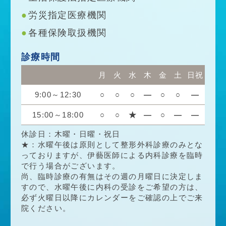
労災指定医療機関
各種保険取扱機関
診療時間
月
火
水
木
金
土
日祝
9:00～12:30
○
○
○
―
○
○
―
15:00～18:00
○
○
★
―
○
―
―
休診日：木曜・日曜・祝日
★：水曜午後は原則として整形外科診療のみとな
っておりますが、伊藝医師による内科診療を臨時
で行う場合がございます。
尚、臨時診療の有無はその週の月曜日に決定しま
すので、水曜午後に内科の受診をご希望の方は、
必ず火曜日以降にカレンダーをご確認の上でご来
院ください。