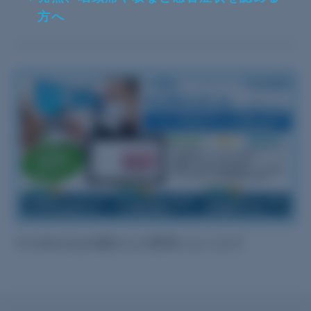
方へ
※nodocaは6歳以上が適用となります