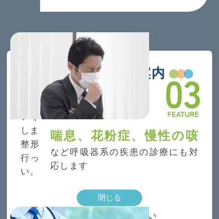
院名変更のご案内
大森整形外科は令和6年7月1日より、
いぐさ大森内科整形外科に名称変更いた
します。
喘息、花粉症、慢性の咳
整形外科は変わらず、新たに内科診療も
など呼吸器系の疾患の診療にも対
行っておりますので、是非ご来院くださ
応します
い。
閉じる
次回以降表示しない