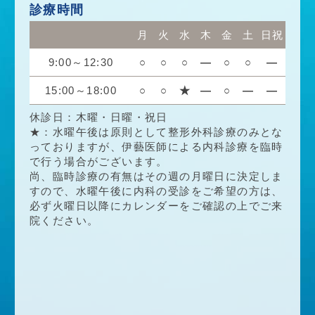
診療時間
月
火
水
木
金
土
日祝
9:00～12:30
○
○
○
―
○
○
―
15:00～18:00
○
○
★
―
○
―
―
休診日：木曜・日曜・祝日
★：水曜午後は原則として整形外科診療のみとな
っておりますが、伊藝医師による内科診療を臨時
で行う場合がございます。
尚、臨時診療の有無はその週の月曜日に決定しま
すので、水曜午後に内科の受診をご希望の方は、
必ず火曜日以降にカレンダーをご確認の上でご来
院ください。