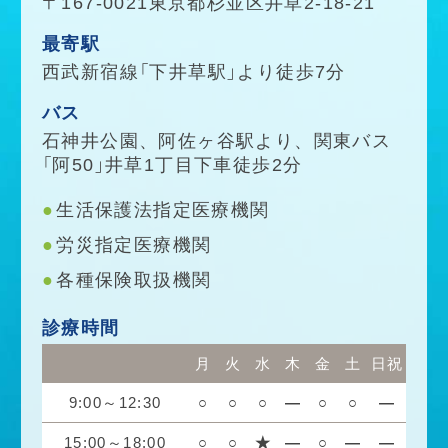
〒167-0021東京都杉並区井草2-18-21
最寄駅
西武新宿線「下井草駅」より徒歩7分
バス
石神井公園、阿佐ヶ谷駅より、関東バス
「阿50」井草1丁目下車徒歩2分
生活保護法指定医療機関
労災指定医療機関
各種保険取扱機関
診療時間
月
火
水
木
金
土
日祝
9:00～12:30
○
○
○
―
○
○
―
15:00～18:00
○
○
★
―
○
―
―