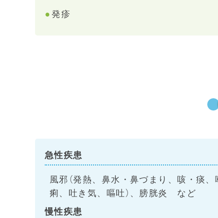
発疹
急性疾患
風邪（発熱、鼻水・鼻づまり、咳・痰、
痢、吐き気、嘔吐）、膀胱炎 など
慢性疾患