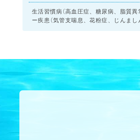
生活習慣病（高血圧症、糖尿病、脂質異
ー疾患（気管支喘息、花粉症、じんましん