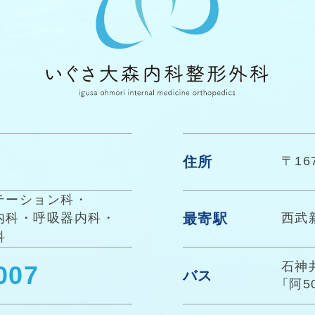
住所
〒16
テーション科
・
最寄駅
内科
・
呼吸器内科
・
西武
科
石神
007
バス
「阿