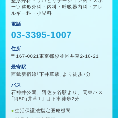
整形外科
・
リハビリテーション科
・
スポ
ーツ整形外科
・
内科
・
呼吸器内科
・
アレ
ルギー科
・
小児科
電話
03-3395-1007
住所
〒167-0021東京都杉並区井草2-18-21
最寄駅
西武新宿線「下井草駅」より徒歩7分
バス
石神井公園、阿佐ヶ谷駅より、関東バス
「阿50」井草1丁目下車徒歩2分
生活保護法指定医療機関