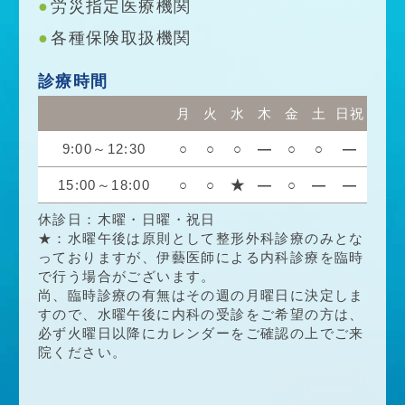
労災指定医療機関
各種保険取扱機関
診療時間
月
火
水
木
金
土
日祝
9:00～12:30
○
○
○
―
○
○
―
15:00～18:00
○
○
★
―
○
―
―
休診日：木曜・日曜・祝日
★：水曜午後は原則として整形外科診療のみとな
っておりますが、伊藝医師による内科診療を臨時
で行う場合がございます。
尚、臨時診療の有無はその週の月曜日に決定しま
すので、水曜午後に内科の受診をご希望の方は、
必ず火曜日以降にカレンダーをご確認の上でご来
院ください。